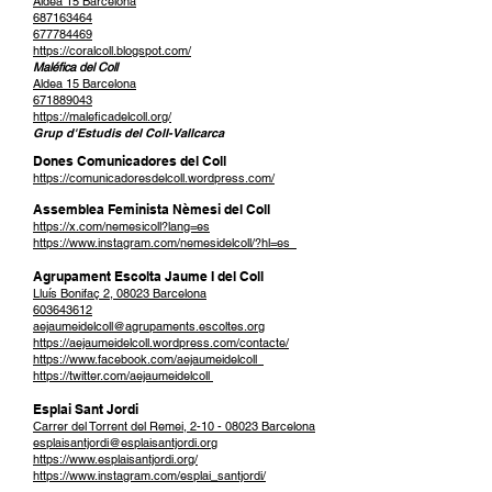
Aldea 15 Barcelona
687163464
677784469
https://coralcoll.blogspot.com/
Maléfica del Coll
Aldea 15 Barcelona
671889043
https://maleficadelcoll.org/
Grup d'Estudis del Coll-Vallcarca
Dones Comunicadores del Coll
https://comunicadoresdelcoll.wordpress.com/
Assemblea Feminista Nèmesi del Coll
https://x.com/nemesicoll?lang=es
https://www.instagram.com/nemesidelcoll/?hl=es
Agrupament Escolta Jaume I del Coll
Lluís Bonifaç 2, 08023 Barcelona
603643612
aejaumeidelcoll@agrupaments.escoltes.org
https://aejaumeidelcoll.wordpress.com/contacte/
https://www.facebook.com/aejaumeidelcoll
https://twitter.com/aejaumeidelcoll
Esplai Sant Jordi
Carrer del Torrent del Remei, 2-10 - 08023 Barcelona
esplaisantjordi@esplaisantjordi.org
https://www.esplaisantjordi.org/
https://www.instagram.com/esplai_santjordi/