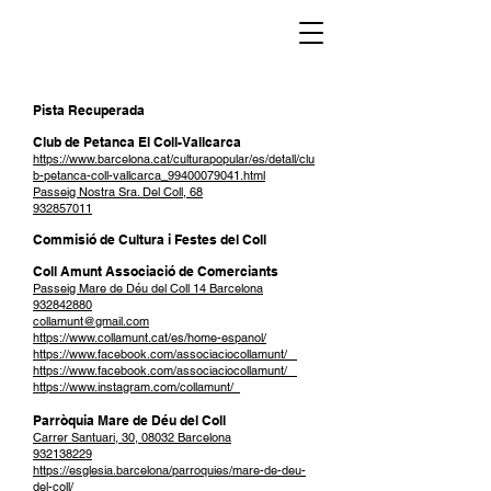
Pista Recuperada
Club de Petanca El Coll-Vallcarca
https://www.barcelona.cat/culturapopular/es/detall/clu
b-petanca-coll-vallcarca_99400079041.html
Passeig Nostra Sra. Del Coll, 68
932857011
Commisió de Cultura i Festes del Coll
Coll Amunt Associació de Comerciants
Passeig Mare de Déu del Coll 14 Barcelona
932842880
collamunt@gmail.com
https://www.collamunt.cat/es/home-espanol/
https://www.facebook.com/associaciocollamunt/
https://www.facebook.com/associaciocollamunt/
https://www.instagram.com/collamunt/
Parròquia Mare de Déu del Coll
Carrer Santuari, 30, 08032 Barcelona
932138229
https://esglesia.barcelona/parroquies/mare-de-deu-
del-coll/