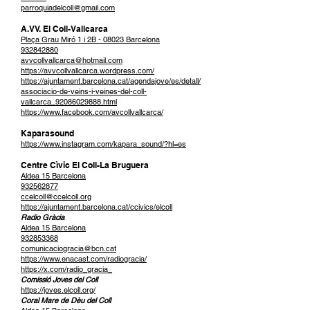
parroquiadelcoll@gmail.com
A.VV. El Coll-Vallcarca
Plaça Grau Miró 1 i 2B - 08023 Barcelona
932842880
avvcollvallcarca@hotmail.com
https://avvcollvallcarca.wordpress.com/
https://ajuntament.barcelona.cat/agendajove/es/detall/
associacio-de-veins-i-veines-del-coll-
vallcarca_92086029888.html
https://www.facebook.com/avcollvallcarca/
Kaparasound
https://www.instagram.com/kapara_sound/?hl=es
Centre Cìvic El Coll-La Bruguera
Aldea 15 Barcelona
932562877
ccelcoll@ccelcoll.org
https://ajuntament.barcelona.cat/ccivics/elcoll
Radio Gràcia
Aldea 15 Barcelona
932853368
comunicaciogracia@bcn.cat
https://www.enacast.com/radiogracia/
https://x.com/radio_gracia_
Comissió Joves del Coll
https://joves.elcoll.org/
Coral Mare de Dèu del Coll